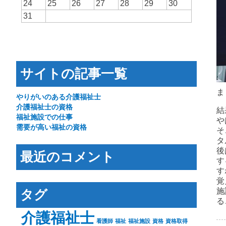
24
25
26
27
28
29
30
31
サイトの記事一覧
ま
やりがいのある介護福祉士
介護福祉士の資格
結
福祉施設での仕事
や
需要が高い福祉の資格
そ
タ
後
最近のコメント
す
す
覚
タグ
施
る
介護福祉士
看護師
福祉
福祉施設
資格
資格取得