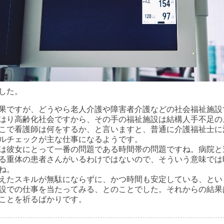
した。
果ですが、どうやら老人介護や障害者介護などの社会福祉施設
はり高齢化社会ですから、その手の福祉施設は結構人手不足の
こで看護師は何をするか、と言いますと、普通に介護福祉士に
ルチェックが主な仕事になるようです。
は彼女にとって一番の問題である時間帯の問題ですね。病院と
る重体の患者さんがいるわけではないので、そういう意味では
ね。
えたスキルが無駄にならずに、かつ時間も安定している、とい
設での仕事を当たってみる、とのことでした。それからの結果
ことを祈るばかりです。